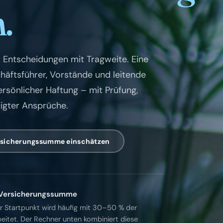
.
t Entscheidungen mit Tragweite. Eine
äftsführer, Vorstände und leitende
ersönlicher Haftung – mit Prüfung,
igter Ansprüche.
rsicherungssumme einschätzen
r Versicherungssumme
her Startpunkt wird häufig mit 30–50 % der
itet. Der Rechner unten kombiniert diese