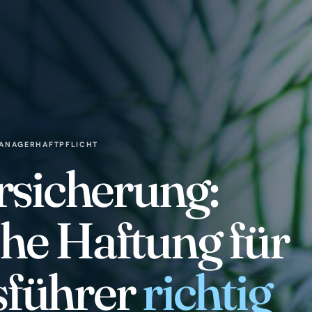
MANAGERHAFTPFLICHT
sicherung:
he Haftung für
sführer
richtig