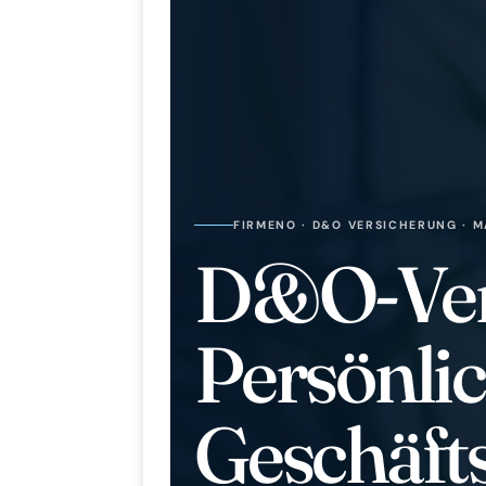
FIRMENO · D&O VERSICHERUNG · 
D&O-Ver
Persönlic
Geschäft