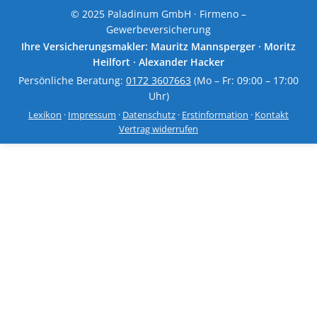
© 2025 Paladinum GmbH · Firmeno –
Gewerbeversicherung
Ihre Versicherungsmakler: Mauritz Mannsperger · Moritz
Heilfort · Alexander Hacker
Persönliche Beratung:
0172 3607663
(Mo – Fr: 09:00 – 17:00
Uhr)
Lexikon
·
Impressum
·
Datenschutz
·
Erstinformation
·
Kontakt
Vertrag widerrufen